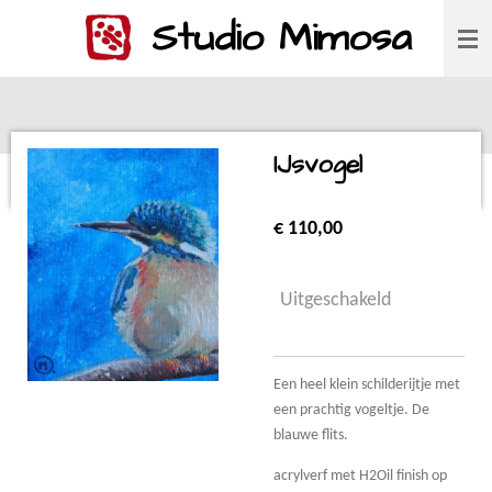
Studio Mimosa
Ga
direct
naar
de
hoofdinhoud
IJsvogel
€ 110,00
Uitgeschakeld
Een heel klein schilderijtje met
een prachtig vogeltje. De
blauwe flits.
acrylverf met H2Oil finish op